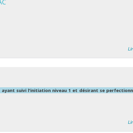
AC
Lir
yant suivi l'initiation niveau 1 et désirant se perfection
Lir