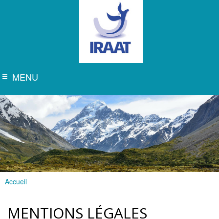
Aller au
contenu
principal
iraat
MENU
Menu
Accueil
Vous êtes ici
MENTIONS LÉGALES