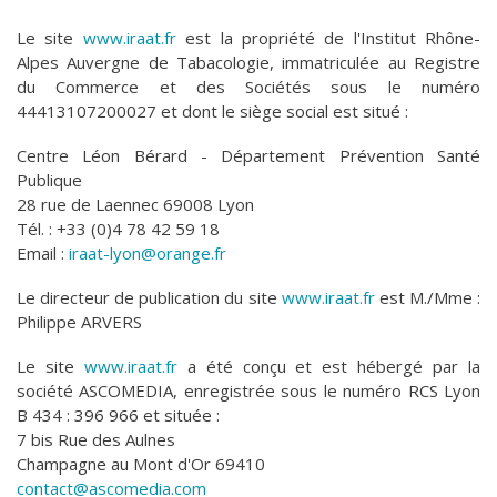
Le site
www.iraat.fr
est la propriété de l'I
nstitut Rhône-
Alpes Auvergne de Tabacologie
, immatriculée au Registre
du Commerce et des Sociétés sous le numéro
44413107200027 et dont le siège social est situé :
Centre Léon Bérard - Département Prévention Santé
Publique
28 rue de Laennec 69008 Lyon
Tél. : +33 (0)4 78 42 59 18
Email :
iraat-lyon@orange.fr
Le directeur de publication du site
www.iraat.fr
est M./Mme :
Philippe ARVERS
Le site
www.iraat.fr
a été conçu et est hébergé par la
société ASCOMEDIA, enregistrée sous le numéro RCS Lyon
B 434 : 396 966 et située :
7 bis Rue des Aulnes
Champagne au Mont d'Or 69410
contact@ascomedia.com