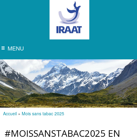
Aller au
contenu
principal
iraat
MENU
Menu
Accueil
»
Mois sans tabac 2025
Vous êtes ici
#MOISSANSTABAC2025 EN